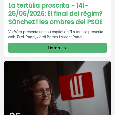
La tertúlia proscrita - 141-
25/06/2026: El final del règim?
Sánchez i les ombres del PSOE
VilaWeb presenta un nou capítol de 'La tertúlia proscrita'
amb Txell Partal, Jordi Borràs i Vicent Partal
Listen