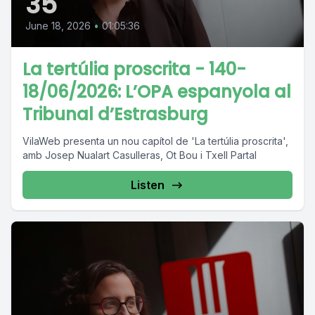
35
June 18, 2026
•
01:05:36
La tertúlia proscrita - 140-
18/06/2026: L’OPA espanyola al
Tribunal d’Estrasburg
VilaWeb presenta un nou capítol de 'La tertúlia proscrita',
amb Josep Nualart Casulleras, Ot Bou i Txell Partal
Listen