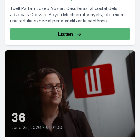
Txell Partal i Josep Nualart Casulleras, al costat dels
advocats Gonzalo Boye i Montserrat Vinyets, ofereixen
una tertúlia especial per a analitzar la sentència...
Listen
36
June 25, 2026
•
01:01:00