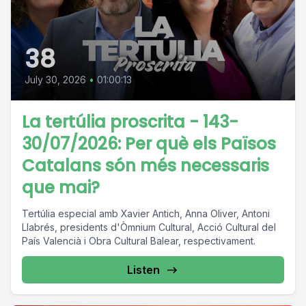
38
July 30, 2026
•
01:00:13
La tertúlia proscrita - 143-
30/07/2026: Per què els Països
Catalans són més necessaris
que mai?
Tertúlia especial amb Xavier Antich, Anna Oliver, Antoni
Llabrés, presidents d'Òmnium Cultural, Acció Cultural del
País Valencià i Obra Cultural Balear, respectivament.
Listen