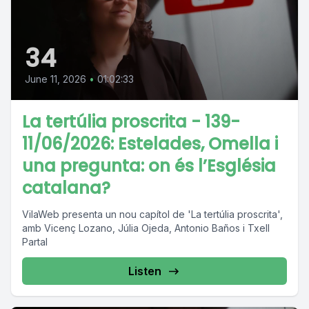
34
June 11, 2026
•
01:02:33
La tertúlia proscrita - 139-
11/06/2026: Estelades, Omella i
una pregunta: on és l’Església
catalana?
VilaWeb presenta un nou capítol de 'La tertúlia proscrita',
amb Vicenç Lozano, Júlia Ojeda, Antonio Baños i Txell
Partal
Listen