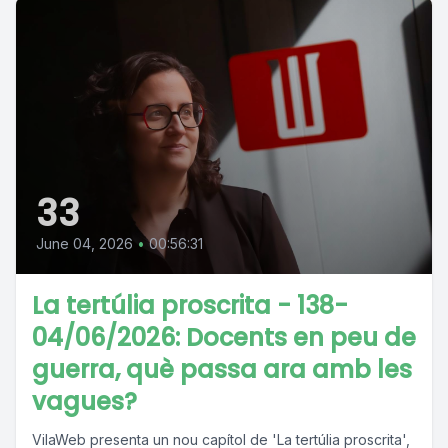
33
June 04, 2026
•
00:56:31
La tertúlia proscrita - 138-
04/06/2026: Docents en peu de
guerra, què passa ara amb les
vagues?
VilaWeb presenta un nou capítol de 'La tertúlia proscrita',