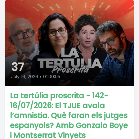
37
July 16, 2026
•
01:00:05
La tertúlia proscrita - 142-
16/07/2026: El TJUE avala
l’amnistia. Què faran els jutges
espanyols? Amb Gonzalo Boye
i Montserrat Vinyets